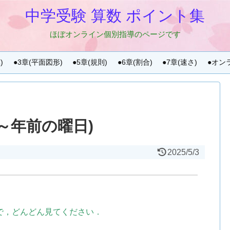
中学受験 算数 ポイント集
ほぼオンライン個別指導のページです
)
●3章(平面図形)
●5章(規則)
●6章(割合)
●7章(速さ)
●オン
、～年前の曜日)
2025/5/3
で，どんどん見てください．