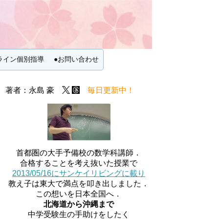
ライン個別指導
●お問い合わせ
著者：永島 豪
毎日更新中！
首都圏の大手予備校の数学科講師．
合格することを考え抜いた授業で
2013/05/16にサンケイリビングに載り
教え子は東大で満点を叩き出しました．
この想いを日本全国へ．
北海道から沖縄まで
中学受験生の手助けをしたく