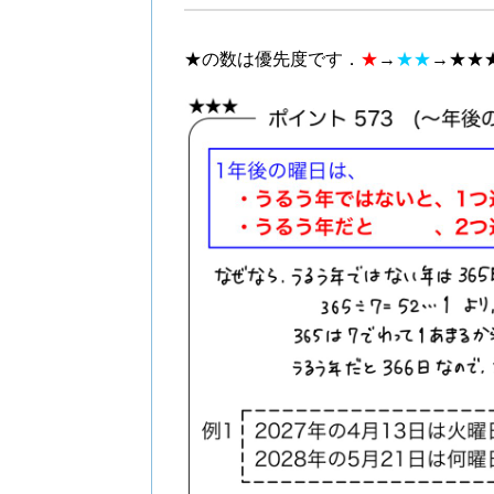
★の数は優先度です．
★
→
★★
→★★